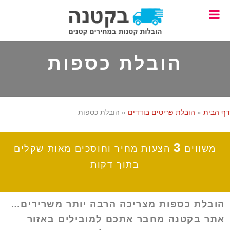
Skip
Skip
to
to
footer
main
content
הובלת כספות
דף הבית
»
הובלת פריטים בודדים
»
הובלת כספות
3
משווים
הצעות מחיר וחוסכים מאות שקלים
בתוך דקות
הובלת כספות מצריכה הרבה יותר משרירים…
אתר בקטנה מחבר אתכם למובילים באזור