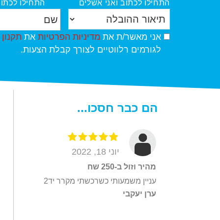
התחילו לכתוב ואני אשלים
התחילו לכתוב
י
ד
ש
כ
ה
ם
ן
ה
ה
אני מאשר/ת את
מדיניות הפרטיות
את
תקנון
*
ה
ו
ס
לגורמים רלווטיים לצורך קבלת הצעות.
ה
ב
כ
ו
ל
מ
ב
ה
ה
ל
*
ל
הם כבר חסכו...
ה
מ
?
ד
*
י
נ
יוני 18, 2022
י
מהיר וזול ב-250 שח
ו
עניין משמעותי כשרכשתי מקרר יד2
ת
ערן יעקבי
פ
ר