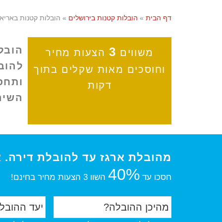
דף הבית
»
הובלות קטנות בירושלים
»
הובלות קטנות באריא
הובל
3
משווים
הצעות מחיר
וחוסכים מאות שקלים בתוך
ותחסכו ה
דקות
השיר
מהובלת ארגז עד להובלת דירה. 
40%
חסכו עד
השוו 3 הצעות מחיר בחינם!
מ
י
ה
ע